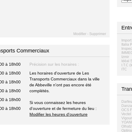
Entr
Modifier
-
Supprimer
Import
Italia 
Inspec
ansports Commerciaux
IMME
Izmir
Idéal 
00 à 18h00
Précision sur les horaires :
I.T.C 
ITC
00 à 18h00
Les horaires d'ouverture de Les
Transports Commerciaux dans la ville
00 à 18h00
de Abbeville n'ont pas encore été
Tran
00 à 18h00
complétés.
00 à 18h00
Darfeu
Si vous connaissez les heures
Danza
00 à 18h00
d'ouverture et de fermeture du lieu :
OCS F
Modifier les heures d'ouverture
Vectel
Vigou
YOANN
Olhatz
Optiro