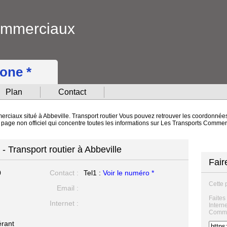
ommerciaux
hone *
Plan
Contact
rciaux situé à Abbeville. Transport routier Vous pouvez retrouver les coordonnées 
ne page non officiel qui concentre toutes les informations sur Les Transports Com
 Transport routier à Abbeville
Fair
0
Contact :
Tel1 :
Voir le numéro *
Cette 
Email :
Faites
Internet :
Intern
Commer
rant