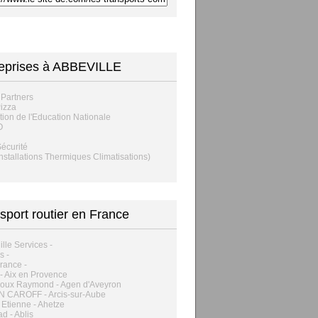
eprises à ABBEVILLE
 Partners
Pizza
tion de l'Education Nationale
O
Sécurité
(Installations Thermiques Climatisations)
sport routier en France
ille Services -
s -
rance -
 - Aix en Provence
roux Raymond - Agen d'Aveyron
 CAROFF - Arcis-sur-Aube
 Etienne - Ahetze
ad - Ablis