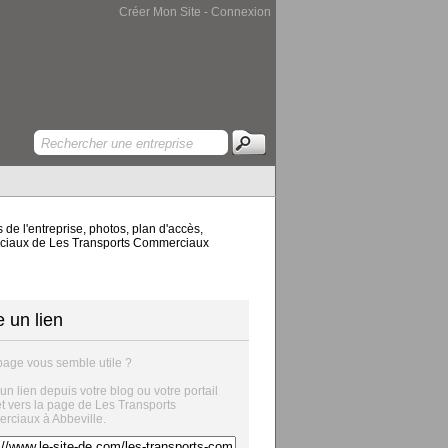
Créer Mon Site
-
Connexion
de l'entreprise, photos, plan d'accès,
merciaux de Les Transports Commerciaux
e un lien
page vous semble utile ?
 un lien depuis votre blog ou votre portail
et vers la page de Les Transports
ciaux à Abbeville.