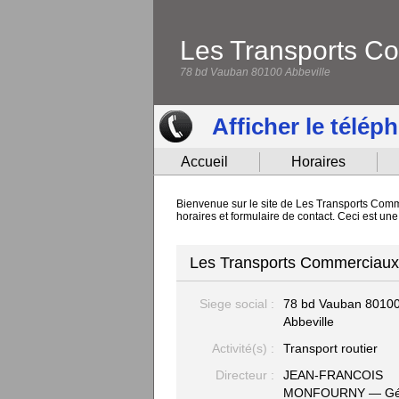
Les Transports C
78 bd Vauban 80100 Abbeville
Afficher le télép
Accueil
Horaires
Bienvenue sur le site de Les Transports Comme
horaires et formulaire de contact. Ceci est u
Les Transports Commerciaux -
Siege social :
78 bd Vauban
8010
Abbeville
Activité(s) :
Transport routier
Directeur :
JEAN-FRANCOIS
MONFOURNY — Gé