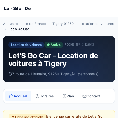
Annuaire
›
Ile de France
›
Tigery 91250
›
Location de voitures
›
Let'S Go Car
Location de voitures
● Active
FICHE Nº 342963
Let'S Go Car - Location de
voitures à Tigery
7 route de Lieusaint, 91250 Tigery
1 personne(s)
Accueil
Horaires
Plan
Contact
Bienvenue sur le site de Let'S Go
⚑ Fiche non officielle