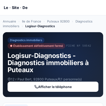
Annuaire
›
Ile de France
›
Puteaux 92800
›
Diagnostics
immobiliers
›
Logisur-Diagnostics
Diagnostics immobiliers
● Établissement définitivement fermé
FICHE Nº 50542
Logisur-Diagnostics -
Diagnostics immobiliers à
Puteaux
12 r Paul Bert, 92800 Puteaux
1 personne(s)
Afficher le téléphone