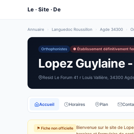
Annuaire
›
Languedoc Roussillon
›
Agde 34300
›
O
Orthophonistes
● Établissement définitivement f
Lopez Guylaine 
Resid Le Forum 41 r Louis Vallière, 34300 Agd
Accueil
Horaires
Plan
Conta
Bienvenue sur le site de Lope
⚑ Fiche non officielle
horaires et formulaire de cont