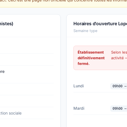
nistes)
Horaires d'ouverture Lop
Semaine type
Établissement
Selon le
définitivement
activité
fermé.
ère
Lundi
09h00 —
Mardi
09h00 —
tion sociale