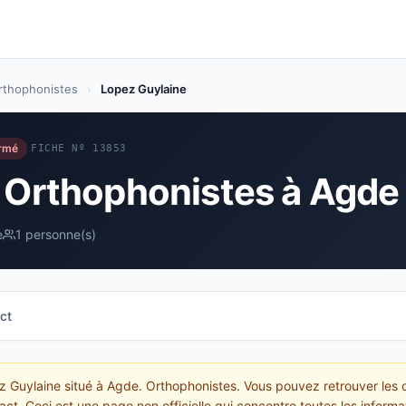
rthophonistes
›
Lopez Guylaine
ermé
FICHE Nº 13853
- Orthophonistes à Agde
e
1 personne(s)
ct
z Guylaine situé à Agde. Orthophonistes. Vous pouvez retrouver les 
act. Ceci est une page non officielle qui concentre toutes les inform