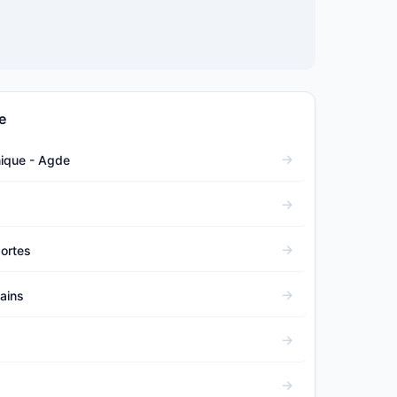
e
nique - Agde
ortes
Bains