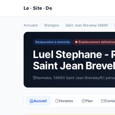
Annuaire
›
Bretagne
›
Saint Jean Brevelay 56660
›
Restauration à domicile
● Établissement définitiv
Luel Stephane - 
Saint Jean Breve
Kermabe, 56660 Saint Jean Brevelay
1 pers
Accueil
Horaires
Plan
Conta