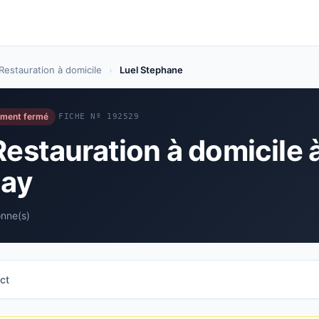
Restauration à domicile
›
Luel Stephane
ement fermé
FICHE Nº 192529
Restauration à domicile 
lay
onne(s)
ct