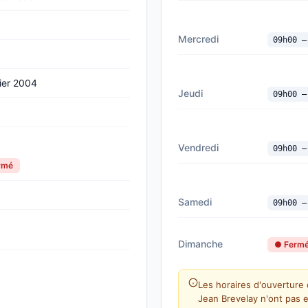
Mercredi
09h00 —
ier 2004
Jeudi
09h00 —
Vendredi
09h00 —
ermé
Samedi
09h00 —
Dimanche
● Ferm
Les horaires d'ouverture 
Jean Brevelay n'ont pas 