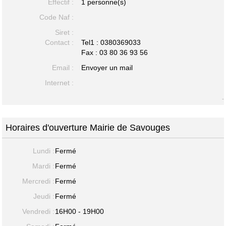
Effectif :
1 personne(s)
Code Naf :
Siret :
Contact :
Tel1 :
0380369033
Fax : 03 80 36 93 56
Email :
Envoyer un mail
Internet :
-
Horaires d'ouverture Mairie de Savouges
Lundi :
Fermé
Mardi :
Fermé
Mercredi :
Fermé
Jeudi :
Fermé
Vendredi :
16H00 - 19H00