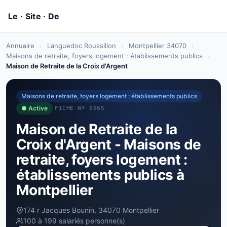
Annuaire
›
Languedoc Roussillon
›
Montpellier 34070
›
Maisons de retraite, foyers logement : établissements publics
›
Maison de Retraite de la Croix d'Argent
Maisons de retraite, foyers logement : établissements publics
● Active
FICHE Nº 6665
Maison de Retraite de la
Croix d'Argent - Maisons de
retraite, foyers logement :
établissements publics à
Montpellier
174 r Jacques Bounin, 34070 Montpellier
100 à 199 salariés personne(s)