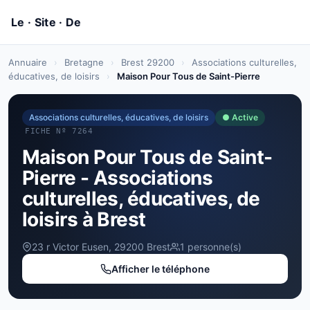
Annuaire
›
Bretagne
›
Brest 29200
›
Associations culturelles,
éducatives, de loisirs
›
Maison Pour Tous de Saint-Pierre
Associations culturelles, éducatives, de loisirs
● Active
FICHE Nº 7264
Maison Pour Tous de Saint-
Pierre - Associations
culturelles, éducatives, de
loisirs à Brest
23 r Victor Eusen, 29200 Brest
1 personne(s)
Afficher le téléphone