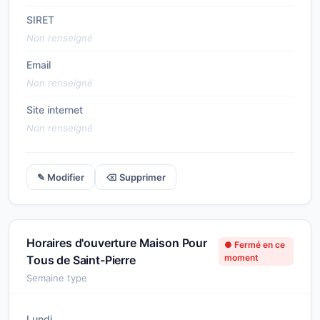
SIRET
Non renseigné
Email
Non renseigné
Site internet
Non renseigné
✎ Modifier
⌫ Supprimer
Horaires d'ouverture Maison Pour
● Fermé en ce
moment
Tous de Saint-Pierre
Semaine type
Lundi