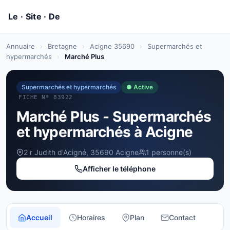
Annuaire
›
Bretagne
›
Acigne 35690
›
Supermarchés et
hypermarchés
›
Marché Plus
Supermarchés et hypermarchés
● Active
FICHE Nº 83922
Marché Plus - Supermarchés
et hypermarchés à Acigne
2 r Judith d'Acigné, 35690 Acigne
1 personne(s)
Afficher le téléphone
Accueil
Horaires
Plan
Contact