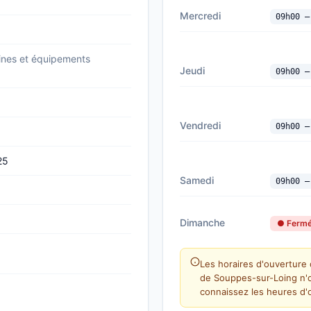
Mercredi
09h00 —
nes et équipements
Jeudi
09h00 —
Vendredi
09h00 —
25
Samedi
09h00 —
Dimanche
● Ferm
Les horaires d'ouverture 
de Souppes-sur-Loing n'o
connaissez les heures d'o