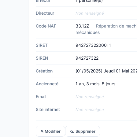
Effectif
1 personne(s)
Directeur
Non renseigné
Code NAF
33.12Z
— Réparation de machi
mécaniques
SIRET
94272732200011
SIREN
942727322
Création
(01/05/2025) Jeudi 01 Mai 20
Ancienneté
1 an, 3 mois, 5 jours
Email
Non renseigné
Site internet
Non renseigné
✎ Modifier
⌫ Supprimer