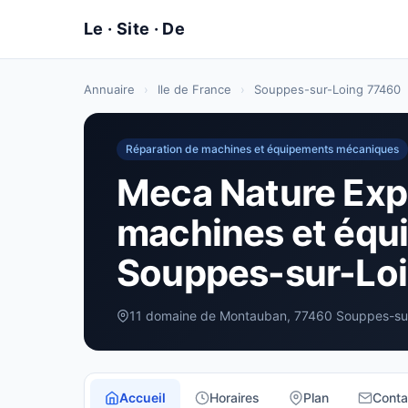
Annuaire
›
Ile de France
›
Souppes-sur-Loing 77460
Réparation de machines et équipements mécaniques
Meca Nature Expr
machines et équ
Souppes-sur-Lo
11 domaine de Montauban, 77460 Souppes-su
Accueil
Horaires
Plan
Conta