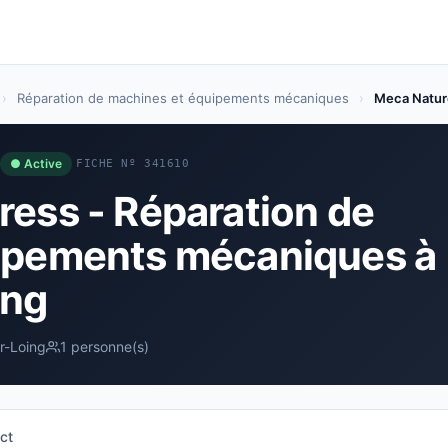
›
Réparation de machines et équipements mécaniques
›
Meca Natur
● Active
FICHE Nº 341610
ess - Réparation de
ipements mécaniques à
ing
r-Loing
1 personne(s)
ct