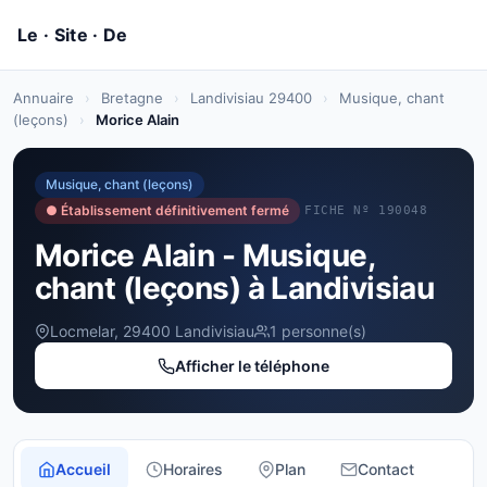
Annuaire
›
Bretagne
›
Landivisiau 29400
›
Musique, chant
(leçons)
›
Morice Alain
Musique, chant (leçons)
● Établissement définitivement fermé
FICHE Nº 190048
Morice Alain - Musique,
chant (leçons) à Landivisiau
Locmelar, 29400 Landivisiau
1 personne(s)
Afficher le téléphone
Accueil
Horaires
Plan
Contact