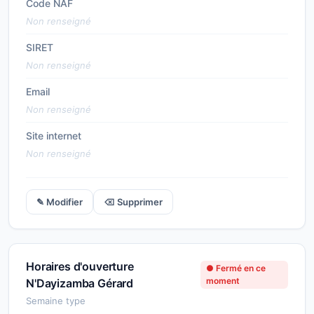
Code NAF
Non renseigné
SIRET
Non renseigné
Email
Non renseigné
Site internet
Non renseigné
✎ Modifier
⌫ Supprimer
Horaires d'ouverture
● Fermé en ce
moment
N'Dayizamba Gérard
Semaine type