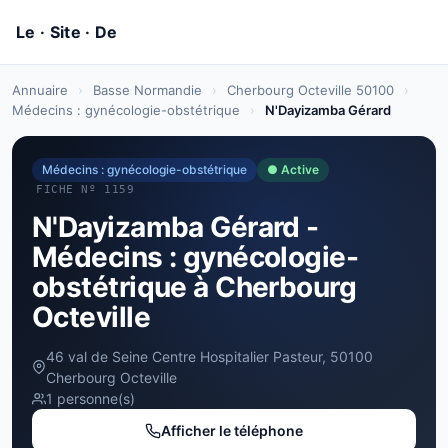
Annuaire
›
Basse Normandie
›
Cherbourg Octeville 50100
›
Médecins : gynécologie-obstétrique
›
N'Dayizamba Gérard
Médecins : gynécologie-obstétrique
● Active
FICHE Nº 1159
N'Dayizamba Gérard -
Médecins : gynécologie-
obstétrique à Cherbourg
Octeville
46 val de Seine Centre Hospitalier Pasteur, 50100
Cherbourg Octeville
1 personne(s)
Afficher le téléphone