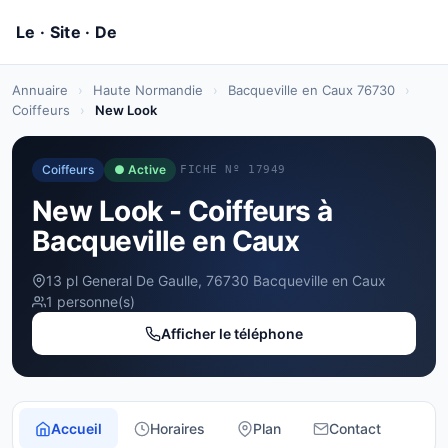
Annuaire
›
Haute Normandie
›
Bacqueville en Caux 76730
›
Coiffeurs
›
New Look
Coiffeurs
● Active
FICHE Nº 17949
New Look - Coiffeurs à
Bacqueville en Caux
13 pl General De Gaulle, 76730 Bacqueville en Caux
1 personne(s)
Afficher le téléphone
Accueil
Horaires
Plan
Contact