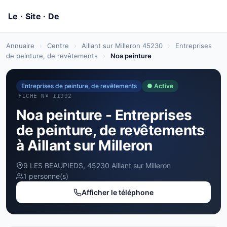
Annuaire
›
Centre
›
Aillant sur Milleron 45230
›
Entreprises
de peinture, de revêtements
›
Noa peinture
Entreprises de peinture, de revêtements
● Active
FICHE Nº 11992
Noa peinture - Entreprises
de peinture, de revêtements
à Aillant sur Milleron
9 LES BEAUPIEDS, 45230 Aillant sur Milleron
1 personne(s)
Afficher le téléphone