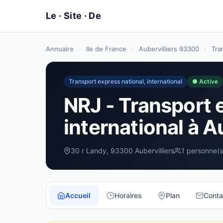
Annuaire
›
Ile de France
›
Aubervilliers 93300
›
Tra
Transport express national, international
● Active
NRJ - Transport 
international à A
30 r Landy, 93300 Aubervilliers
1 personne(s
Accueil
Horaires
Plan
Conta