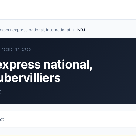
nsport express national, international
›
NRJ
FICHE Nº 2733
express national,
ubervilliers
)
ct