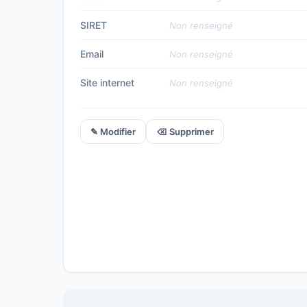
SIRET
Non renseigné
Email
Non renseigné
Site internet
Non renseigné
✎ Modifier
⌫ Supprimer