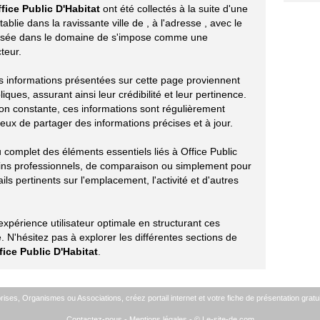
fice Public D'Habitat
ont été collectés à la suite d'une
ablie dans la ravissante ville de
, à l'adresse
, avec le
alisée dans le domaine de
s'impose comme une
teur.
les informations présentées sur cette page proviennent
ues, assurant ainsi leur crédibilité et leur pertinence.
ion constante, ces informations sont régulièrement
eux de partager des informations précises et à jour.
u complet des éléments essentiels liés à Office Public
oins professionnels, de comparaison ou simplement pour
ils pertinents sur l'emplacement, l'activité et d'autres
périence utilisateur optimale en structurant ces
 N'hésitez pas à explorer les différentes sections de
fice Public D'Habitat
.
ises, Organismes ou Associations, créez portail internet et votre fiche de présentation gratui
Contactez-nous
-
Mentions légales
- © Le-site-de.com