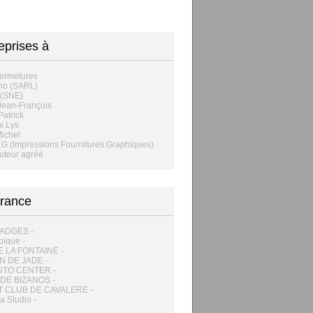
eprises à
ermetures
no (SARL)
(SNE)
 Jean-François
Patrick
x Lys
ichel
F.G (Impressions Fournitures Graphiques)
buteur agréé
rance
ADGES -
pique -
 LA FONTAINE -
N DE JADE -
UTO CENTER -
DE BIZANOS -
 CLUB DE CAVALERE -
 Studio -