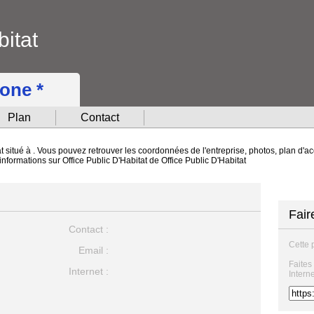
bitat
hone *
Plan
Contact
t situé à . Vous pouvez retrouver les coordonnées de l'entreprise, photos, plan d'ac
informations sur Office Public D'Habitat de Office Public D'Habitat
Fair
Contact :
Cette 
Email :
Faites
Internet :
Intern