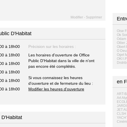
Modifier
-
Supprimer
Entr
Oise F
ublic D'Habitat
Ok So
Odam 
Ollier
00 à 18h00
Précision sur les horaires :
Obert 
O Deu
00 à 18h00
Les horaires d'ouverture de Office
Oget M
OKI I.
Public D'Habitat dans la ville de n'ont
Distri
00 à 18h00
pas encore été complétés.
00 à 18h00
Si vous connaissez les heures
00 à 18h00
en F
d'ouverture et de fermeture du lieu :
00 à 18h00
Modifier les heures d'ouverture
ART-B
Art Aty
ECOLE
JARDI
JET A
CLSH 
 D'Habitat
YACHT
Cinéma