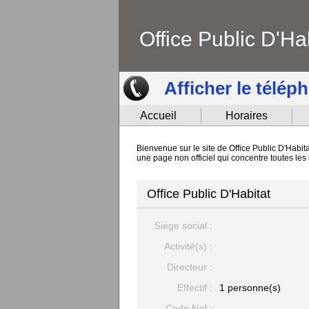
Office Public D'Ha
Afficher le télép
Accueil
Horaires
Bienvenue sur le site de Office Public D'Habita
une page non officiel qui concentre toutes les 
Office Public D'Habitat
Siege social :
Activité(s) :
Directeur :
Effectif :
1 personne(s)
Code Naf :