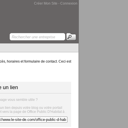
Créer Mon Site
-
Connexion
cès, horaires et formulaire de contact. Ceci est
e un lien
page vous semble utile ?
 un lien depuis votre blog ou votre portail
et vers la page de Office Public D'Habitat à .