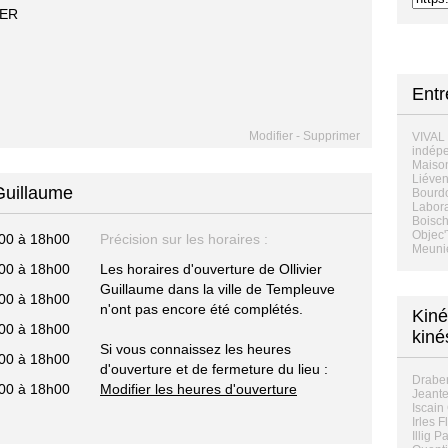
IER
Ent
Modifier
-
Supprimer
VIVAL
indép
Maiso
Liéven
 Guillaume
Bourd
Labora
Boisc
Objec'T
00 à 18h00
Précision sur les horaires :
Meuni
00 à 18h00
Les horaires d'ouverture de Ollivier
Guillaume dans la ville de Templeuve
00 à 18h00
n'ont pas encore été complétés.
Kiné
00 à 18h00
kiné
Si vous connaissez les heures
00 à 18h00
d'ouverture et de fermeture du lieu :
Draber
00 à 18h00
Modifier les heures d'ouverture
Jeante
Iscain
Irles F
Illig P