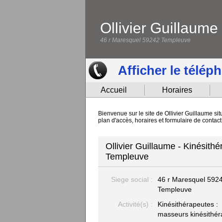
Ollivier Guillaume
46 r Maresquel 59242 Templeuve
Afficher le télép
Accueil
Horaires
Bienvenue sur le site de Ollivier Guillaume s
plan d'accès, horaires et formulaire de contact
Ollivier Guillaume - Kinésith
Templeuve
Siege social :
46 r Maresquel
592
Templeuve
Activité(s) :
Kinésithérapeutes :
masseurs kinésithé