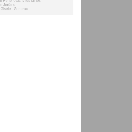
n René - Auchy les Mines
n Jérôme -
 Gisèle - Generac