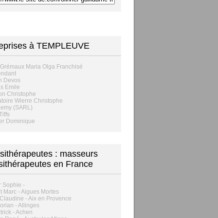
reprises à TEMPLEUVE
 Grémaux Maria Olga Franchisé
endant
n Devos
s Emile
on Christophe
toire Wierre Christophe
hemy (SARL)
iffs
er Dominique
sithérapeutes : masseurs
sithérapeutes en France
 Sophie -
t Marc - Aigues Mortes
 Claudine - Aix en Provence
lorian - Allinges
atrick - Achen