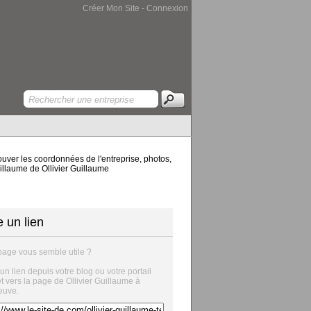
Créer Mon Site
-
Connexion
uver les coordonnées de l'entreprise, photos,
uillaume de Ollivier Guillaume
e un lien
page vous semble utile ?
 un lien depuis votre blog ou votre portail
et vers la page de Ollivier Guillaume à
euve.