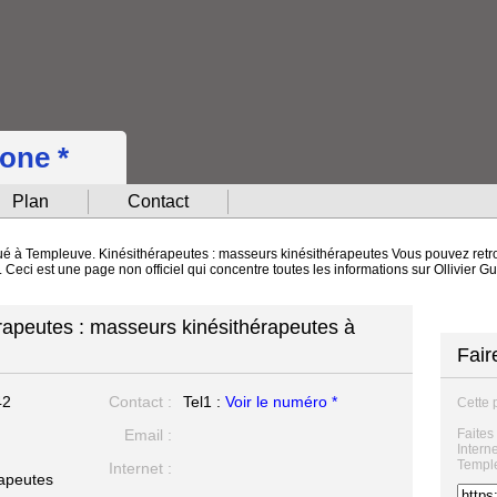
hone *
Plan
Contact
itué à Templeuve. Kinésithérapeutes : masseurs kinésithérapeutes Vous pouvez retro
. Ceci est une page non officiel qui concentre toutes les informations sur Ollivier G
érapeutes : masseurs kinésithérapeutes à
Fair
42
Contact :
Tel1 :
Voir le numéro *
Cette 
Email :
Faites
Intern
Templ
Internet :
rapeutes