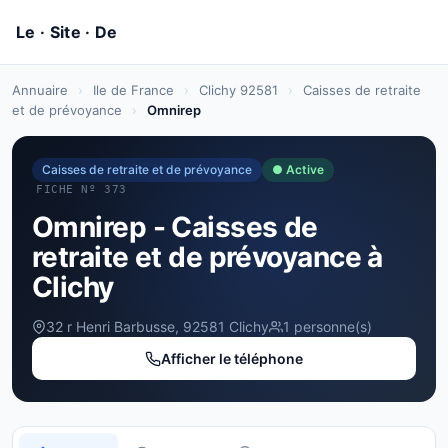
Annuaire
›
Ile de France
›
Clichy 92581
›
Caisses de retraite
et de prévoyance
›
Omnirep
Caisses de retraite et de prévoyance
● Active
FICHE Nº 373
Omnirep - Caisses de
retraite et de prévoyance à
Clichy
32 r Henri Barbusse, 92581 Clichy
1 personne(s)
Afficher le téléphone