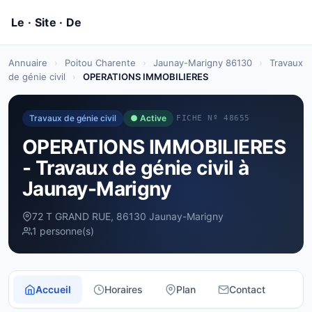
Annuaire
›
Poitou Charente
›
Jaunay-Marigny 86130
›
Travaux
de génie civil
›
OPERATIONS IMMOBILIERES
Travaux de génie civil
● Active
FICHE Nº 48655
OPERATIONS IMMOBILIERES
- Travaux de génie civil à
Jaunay-Marigny
72 T GRAND RUE, 86130 Jaunay-Marigny
1 personne(s)
Accueil
Horaires
Plan
Contact