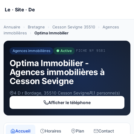
Annuaire
›
Bretagne
›
Cesson Sevigne 35510
›
Agences
immobilières
›
Optima Immobilier
Agences immobilières
● Active
FICHE Nº 9581
Optima Immobilier -
Agences immobilières à
Cesson Sevigne
4 D r Bordage, 35510 Cesson Sevigne
1 personne(s)
Afficher le téléphone
Accueil
Horaires
Plan
Contact