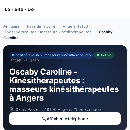
Annuaire
›
Pays de la Loire
›
Angers 49100
›
Kinésithérapeutes : masseurs kinésithérapeutes
›
Oscaby
Caroline
Kinésithérapeutes : masseurs kinésithérapeutes
● Active
FICHE Nº 3589
Oscaby Caroline -
Kinésithérapeutes :
masseurs kinésithérapeutes
à Angers
207 av Pasteur, 49100 Angers
1 personne(s)
Afficher le téléphone