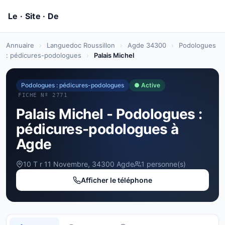
Annuaire
›
Languedoc Roussillon
›
Agde 34300
›
Podologues
: pédicures-podologues
›
Palais Michel
Podologues : pédicures-podologues
● Active
FICHE Nº 2771
Palais Michel - Podologues :
pédicures-podologues à
Agde
10 T r 11 Novembre, 34300 Agde
1 personne(s)
Afficher le téléphone