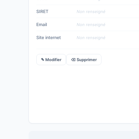
SIRET
Non renseigné
Email
Non renseigné
Site internet
Non renseigné
✎ Modifier
⌫ Supprimer