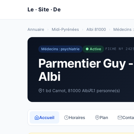
Annuaire
›
Midi-Pyrénées
›
Albi 81000
›
Médecins :
Médecins : psychiatrie
● Active
FICHE Nº 242
Parmentier Guy -
Albi
1 bd Carnot, 81000 Albi
1 personne(s)
Accueil
Horaires
Plan
Conta