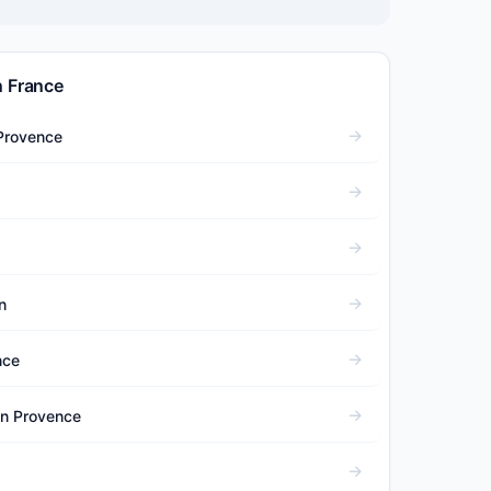
n France
 Provence
n
nce
en Provence