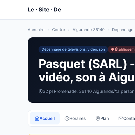
Annuaire
›
Centre
›
Aigurande 36140
›
Dépannage d
Dépannage de télevisions, vidéo, son
● Établissem
Pasquet (SARL) -
vidéo, son à Aig
32 pl Promenade, 36140 Aigurande
1 person
Accueil
Horaires
Plan
Conta