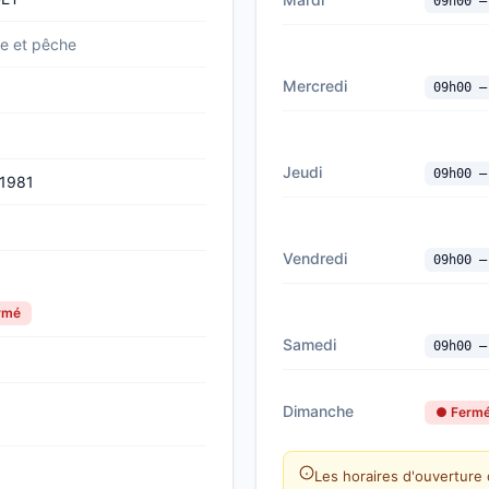
09h00 —
re et pêche
Mercredi
09h00 —
Jeudi
09h00 —
 1981
Vendredi
09h00 —
ermé
Samedi
09h00 —
Dimanche
● Ferm
Les horaires d'ouverture 