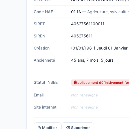
Code NAF
01.1A
— Agriculture, sylvicultu
SIRET
40527561100011
SIREN
405275611
Création
(01/01/1981) Jeudi 01 Janvier
Ancienneté
45 ans, 7 mois, 5 jours
Statut INSEE
Établissement définitivement f
Email
Non renseigné
Site internet
Non renseigné
✎ Modifier
⌫ Supprimer