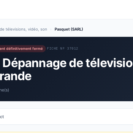
e télevisions, vidéo, son
›
Pasquet (SARL)
ent définitivement fermé
FICHE Nº 37012
 Dépannage de télevisio
urande
ne(s)
ct