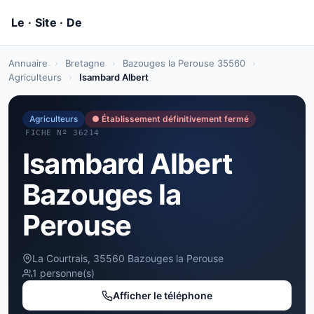
Annuaire
›
Bretagne
›
Bazouges la Perouse 35560
›
Agriculteurs
›
Isambard Albert
Agriculteurs
● Établissement définitivement fermé
FICHE Nº 36214
Isambard Albert
Bazouges la
Perouse
La Courtrais, 35560 Bazouges la Perouse
1 personne(s)
Afficher le téléphone