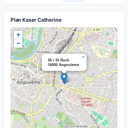
Plan Kaser Catherine
+
−
×
36 r St Roch
16000 Angouleme