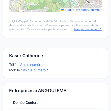
Leaflet
|
©
OpenStreetMap
* 2,99 €/appel. Ce numéro valable 10 minutes n'est pas le numéro du
destinataire mais le numéro d'un service permettant la mise en relation
avec celui-ci. Ce service édité par le-site-de.com.
Pourquoi ce numero ?
Kaser Catherine
Tél 1 :
Voir le numéro *
Mobile :
Voir le numéro *
Entreprises à ANGOULEME
Doméo Confort