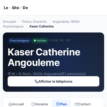
Annuaire
›
Poitou Charente
›
Angouleme 16000
›
Psychologues
›
Kaser Catherine
Psychologues
● Active
FICHE Nº 107
Kaser Catherine
Angouleme
36 r St Roch, 16000 Angouleme
1 personne(s)
Afficher le téléphone
Accueil
Horaires
Plan
Contact