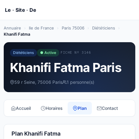
Annuaire
›
Ile de France
›
Paris 75006
›
Diététiciens
›
Khanifi Fatma
Diététiciens
● Active
FICHE Nº 3146
Khanifi Fatma Paris
59 r Seine, 75006 Paris
1 personne(s)
Accueil
Horaires
Plan
Contact
Plan Khanifi Fatma