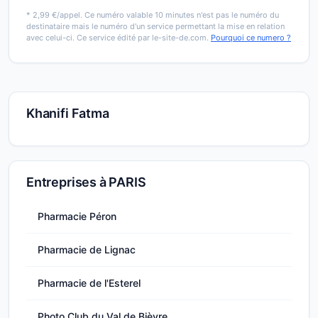
* 2,99 €/appel. Ce numéro valable 10 minutes n'est pas le numéro du
destinataire mais le numéro d'un service permettant la mise en relation
avec celui-ci. Ce service édité par le-site-de.com.
Pourquoi ce numero ?
Khanifi Fatma
Entreprises à PARIS
Pharmacie Péron
Pharmacie de Lignac
Pharmacie de l'Esterel
Photo Club du Val de Bièvre