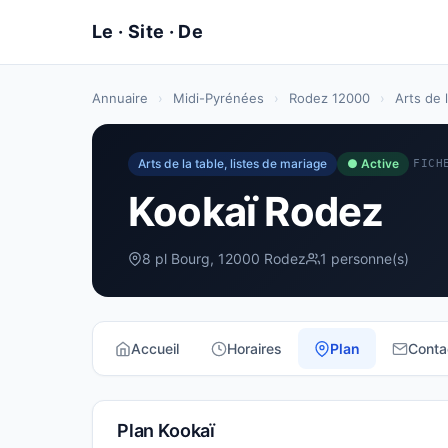
Annuaire
›
Midi-Pyrénées
›
Rodez 12000
›
Arts de 
Arts de la table, listes de mariage
● Active
FICH
Kookaï Rodez
8 pl Bourg, 12000 Rodez
1 personne(s)
Accueil
Horaires
Plan
Conta
Plan Kookaï