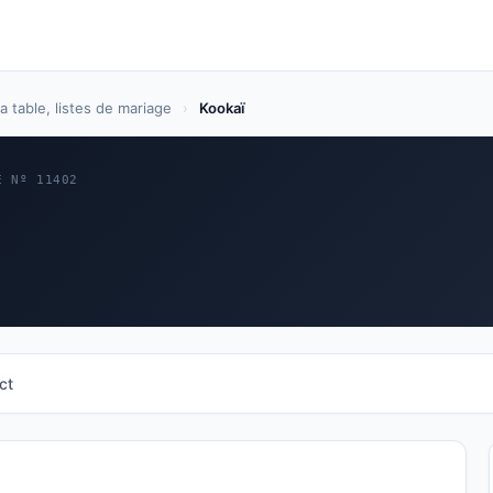
la table, listes de mariage
›
Kookaï
E Nº 11402
ct