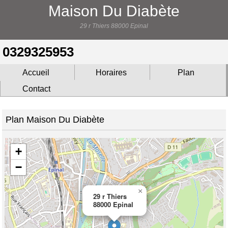
Maison Du Diabète
29 r Thiers 88000 Epinal
0329325953
Accueil
Horaires
Plan
Contact
Plan Maison Du Diabète
+
−
×
29 r Thiers
88000 Epinal