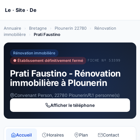
Annuaire
›
Bretagne
›
Plounerin 22780
›
Rénovation
immobilière
›
Prati Faustino
Rénovation immobilière
● Établissement définitivement fermé
FICHE Nº 53399
Prati Faustino - Rénovation
immobilière à Plounerin
Convenant Person, 22780 Plounerin
1 personne(s)
Afficher le téléphone
Accueil
Horaires
Plan
Contact