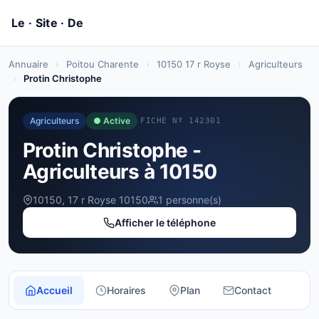
Annuaire
›
Poitou Charente
›
10150 17 r Royse
›
Agriculteurs
›
Protin Christophe
Agriculteurs
● Active
FICHE Nº 142301
Protin Christophe -
Agriculteurs à 10150
10150, 17 r Royse 10150
1 personne(s)
Afficher le téléphone
Accueil
Horaires
Plan
Contact