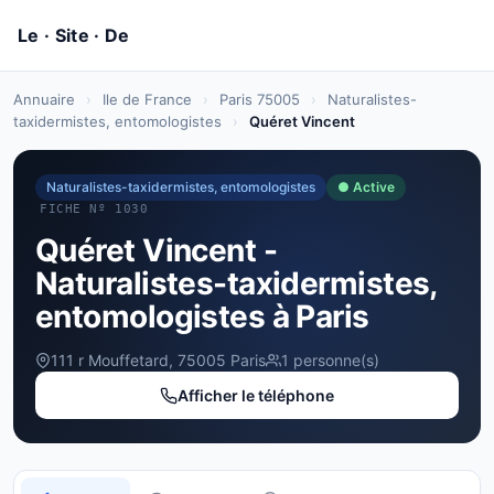
Annuaire
›
Ile de France
›
Paris 75005
›
Naturalistes-
taxidermistes, entomologistes
›
Quéret Vincent
Naturalistes-taxidermistes, entomologistes
● Active
FICHE Nº 1030
Quéret Vincent -
Naturalistes-taxidermistes,
entomologistes à Paris
111 r Mouffetard, 75005 Paris
1 personne(s)
Afficher le téléphone