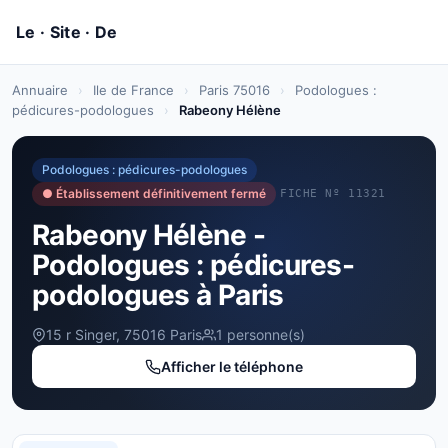
Annuaire
›
Ile de France
›
Paris 75016
›
Podologues :
pédicures-podologues
›
Rabeony Hélène
Podologues : pédicures-podologues
● Établissement définitivement fermé
FICHE Nº 11321
Rabeony Hélène -
Podologues : pédicures-
podologues à Paris
15 r Singer, 75016 Paris
1 personne(s)
Afficher le téléphone