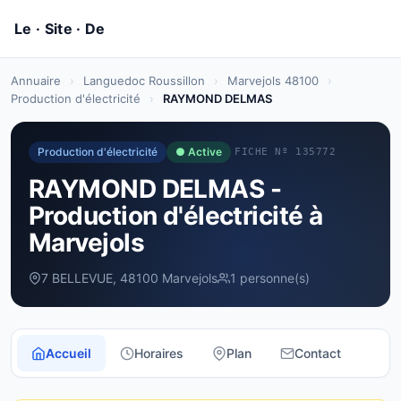
Annuaire
›
Languedoc Roussillon
›
Marvejols 48100
›
Production d'électricité
›
RAYMOND DELMAS
Production d'électricité
● Active
FICHE Nº 135772
RAYMOND DELMAS -
Production d'électricité à
Marvejols
7 BELLEVUE, 48100 Marvejols
1 personne(s)
Accueil
Horaires
Plan
Contact