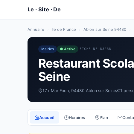
Annuaire
›
Ile de France
›
Ablon sur Seine 94480
›
Mairies
● Active
FICHE Nº 83238
Restaurant Scolai
Seine
17 r Mar Foch, 94480 Ablon sur Seine
1 pers
Accueil
Horaires
Plan
Conta