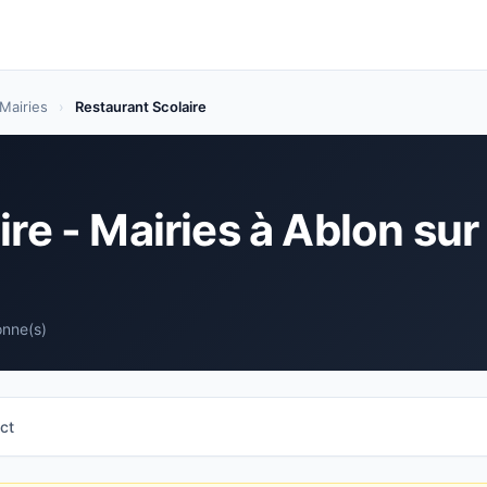
Mairies
›
Restaurant Scolaire
re - Mairies à Ablon sur
onne(s)
ct