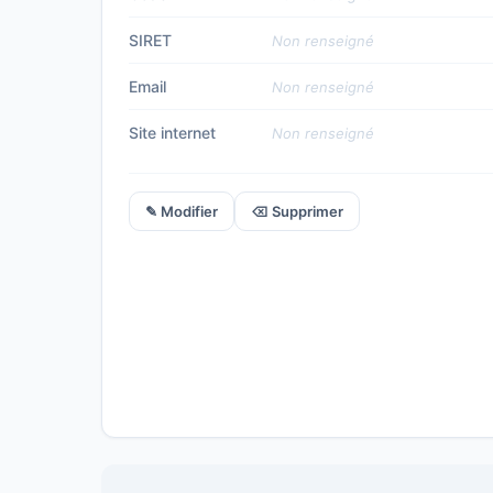
SIRET
Non renseigné
Email
Non renseigné
Site internet
Non renseigné
✎ Modifier
⌫ Supprimer