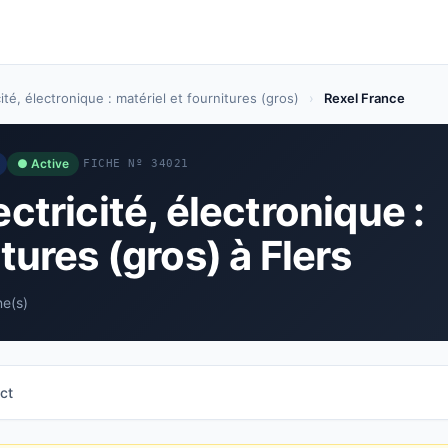
cité, électronique : matériel et fournitures (gros)
›
Rexel France
● Active
FICHE Nº 34021
ctricité, électronique :
tures (gros) à Flers
ne(s)
ct