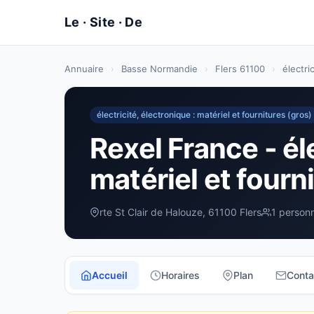
Annuaire
›
Basse Normandie
›
Flers 61100
›
électri
électricité, électronique : matériel et fournitures (gros)
Rexel France - éle
matériel et fourni
rte St Clair de Halouze, 61100 Flers
1 person
Accueil
Horaires
Plan
Conta