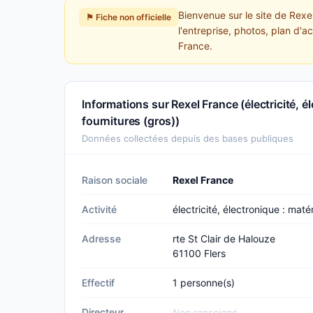
Bienvenue sur le site de Rexel
⚑ Fiche non officielle
l'entreprise, photos, plan d'a
France.
Informations sur Rexel France (électricité, él
fournitures (gros))
Données collectées depuis des bases publiques
Raison sociale
Rexel France
Activité
électricité, électronique : matér
Adresse
rte St Clair de Halouze
61100 Flers
Effectif
1 personne(s)
Directeur
Non renseigné