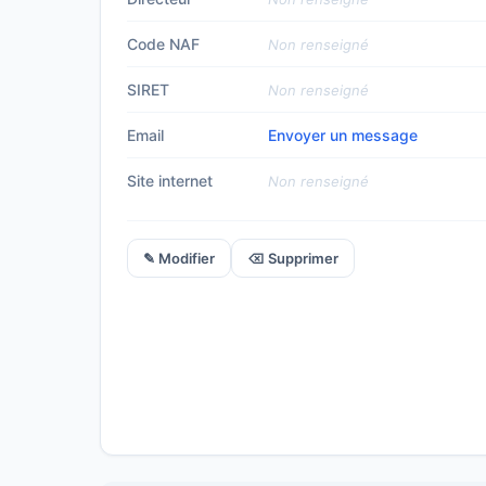
Code NAF
Non renseigné
SIRET
Non renseigné
Email
Envoyer un message
Site internet
Non renseigné
✎ Modifier
⌫ Supprimer