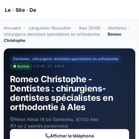
Annuaire
›
Languedoc Roussillon
›
Ales 30100
›
Dentistes :
chirurgiens-dentistes spécialistes en orthodontie
›
Romeo
Christophe
Dentistes : chirurgiens-dentistes spécialistes en orthodontie
● Active
FICHE Nº 6669
Romeo Christophe -
Dentistes : chirurgiens-
dentistes spécialistes en
orthodontie à Ales
Résid Alésia 18 bd Gambetta, 30100 Ales
1 ou 2 salariés personne(s)
Afficher le téléphone