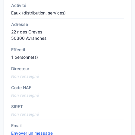
Activité
Eaux (distribution, services)
Adresse
22 r des Greves
50300 Avranches
Effectif
1 personne(s)
Directeur
Non renseigné
Code NAF
Non renseigné
SIRET
Non renseigné
Email
Envoyer un message