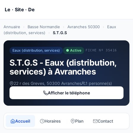
Annuaire
›
Basse Normandie
›
Avranches 50300
›
Eaux
(distribution, services)
›
S.T.G.S
Eaux (distribution, services)
● Active
FICHE Nº 35416
S.T.G.S - Eaux (distribution,
services) à Avranches
22 r des Greves, 50300 Avranches
1 personne(s)
Afficher le téléphone
Accueil
Horaires
Plan
Contact