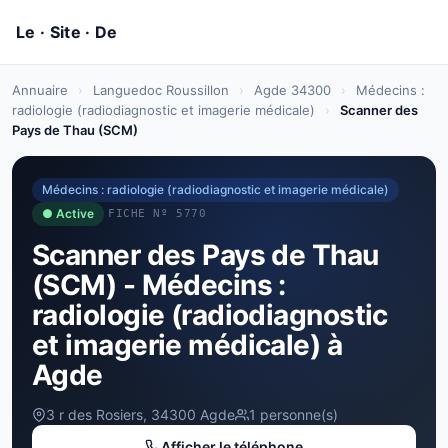
Annuaire
›
Languedoc Roussillon
›
Agde 34300
›
Médecins :
radiologie (radiodiagnostic et imagerie médicale)
›
Scanner des
Pays de Thau (SCM)
Médecins : radiologie (radiodiagnostic et imagerie médicale)
● Active
FICHE Nº 5770
Scanner des Pays de Thau
(SCM) - Médecins :
radiologie (radiodiagnostic
et imagerie médicale) à
Agde
3 r des Rosiers, 34300 Agde
1 personne(s)
Afficher le téléphone