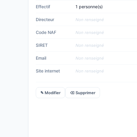
Effectif
1 personne(s)
Directeur
Non renseigné
Code NAF
Non renseigné
SIRET
Non renseigné
Email
Non renseigné
Site internet
Non renseigné
✎ Modifier
⌫ Supprimer