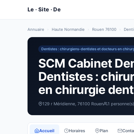
Annuaire
›
Haute Normandie
›
Rouen 76100
›
Denti
Dentistes : chirurgiens-dentistes et docteurs en chirur
SCM Cabinet Dent
Dentistes : chiru
en chirurgie den
129 r Méridienne, 76100 Rouen
1 personne(s
Accueil
Horaires
Plan
Conta