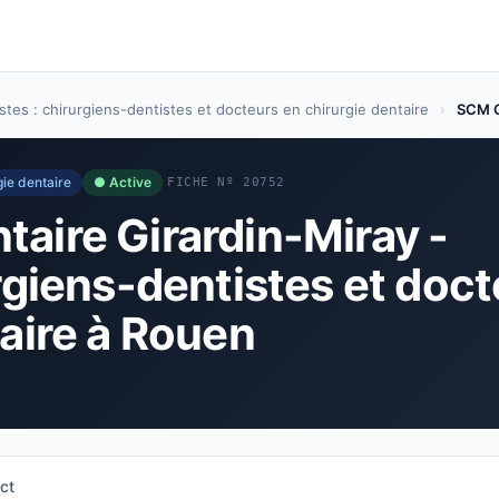
stes : chirurgiens-dentistes et docteurs en chirurgie dentaire
›
SCM C
gie dentaire
● Active
FICHE Nº 20752
aire Girardin-Miray -
rgiens-dentistes et doc
taire à Rouen
)
ct