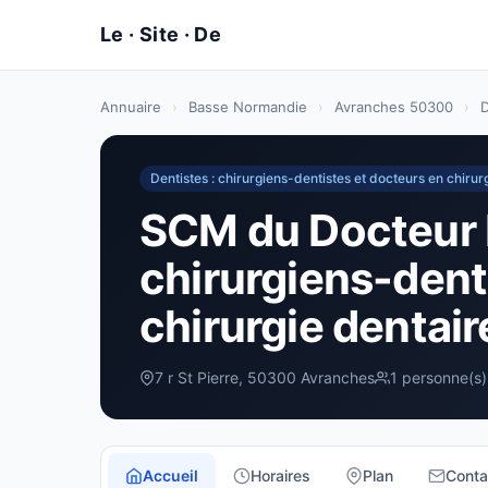
Annuaire
›
Basse Normandie
›
Avranches 50300
›
D
Dentistes : chirurgiens-dentistes et docteurs en chirur
SCM du Docteur 
chirurgiens-dent
chirurgie dentai
7 r St Pierre, 50300 Avranches
1 personne(s)
Accueil
Horaires
Plan
Conta