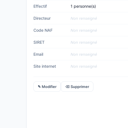
Effectif
1 personne(s)
Directeur
Non renseigné
Code NAF
Non renseigné
SIRET
Non renseigné
Email
Non renseigné
Site internet
Non renseigné
✎ Modifier
⌫ Supprimer