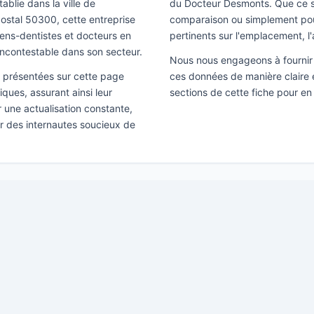
ablie dans la ville de
du Docteur Desmonts. Que ce so
postal 50300, cette entreprise
comparaison ou simplement pour 
iens-dentistes et docteurs en
pertinents sur l'emplacement, l'
incontestable dans son secteur.
Nous nous engageons à fournir 
ns présentées sur cette page
ces données de manière claire e
ques, assurant ainsi leur
sections de cette fiche pour e
ir une actualisation constante,
ar des internautes soucieux de