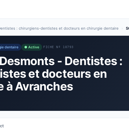
entistes : chirurgiens-dentistes et docteurs en chirurgie dentaire
›
S
gie dentaire
● Active
FICHE Nº 10793
Desmonts - Dentistes :
istes et docteurs en
re à Avranches
ct