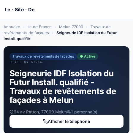
Annuaire
›
Ile de France
›
Melun 77000
›
Travaux de
revêtements de façades
›
Seigneurie IDF Isolation du Futur
Install. qualifié
Travaux de revêtements de façades
● Active
FICHE Nº 67514
Seigneurie IDF Isolation du
Futur Install. qualifié -
Travaux de revêtements de
façades à Melun
64 av Patton, 77000 Melun
1 personne(s)
Afficher le téléphone