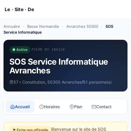
Annuaire
›
Basse Normandie
›
Avranches 50300
›
SOS
Service Informatique
● Active
FICHE Nº 184210
SOS Service Informatique
Avranches
57 r Constitution, 50300 Avranches
1 personne(s)
Accueil
Horaires
Plan
Contact
Bienvenue sur le site de SOS
⚑ Fiche non officielle