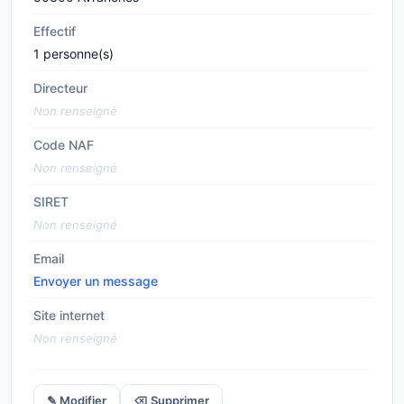
Effectif
1 personne(s)
Directeur
Non renseigné
Code NAF
Non renseigné
SIRET
Non renseigné
Email
Envoyer un message
Site internet
Non renseigné
✎ Modifier
⌫ Supprimer