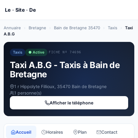
Annuaire
›
Bretagne
›
Bain de Bretagne 35470
›
Taxis
›
Taxi
A.B.G
Taxis
● Active
FICHE Nº 74696
Taxi A.B.G - Taxis à Bain de
Bretagne
1 r Hippolyte Fillioux, 35470 Bain de Bretagne
1 personne(s)
Afficher le téléphone
Accueil
Horaires
Plan
Contact