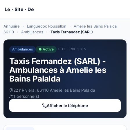
Annuaire
›
Languedoc Roussillon
›
Amelie les Bains Palalda
66110
›
Ambulances
›
Taxis Fernandez (SARL)
Ambulances
● Active
FICHE Nº 9315
Taxis Fernandez (SARL) -
Ambulances à Amelie les
Bains Palalda
22 r Riviera, 66110 Amelie les Bains Palalda
1 personne(s)
Afficher le téléphone