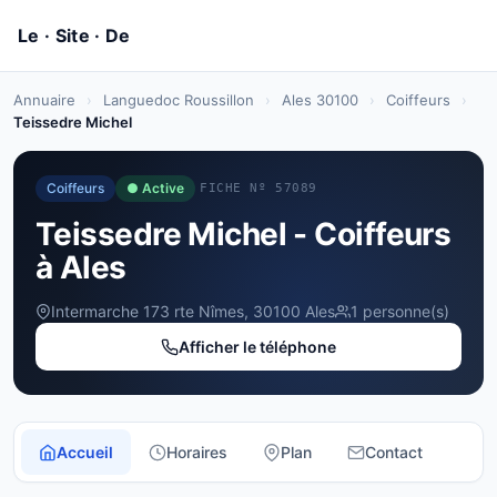
Annuaire
›
Languedoc Roussillon
›
Ales 30100
›
Coiffeurs
›
Teissedre Michel
Coiffeurs
● Active
FICHE Nº 57089
Teissedre Michel - Coiffeurs
à Ales
Intermarche 173 rte Nîmes, 30100 Ales
1 personne(s)
Afficher le téléphone
Accueil
Horaires
Plan
Contact