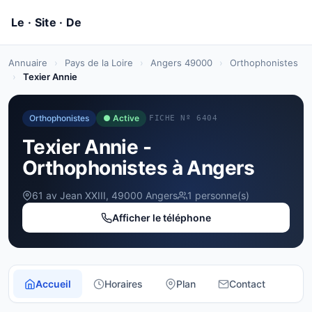
Annuaire
›
Pays de la Loire
›
Angers 49000
›
Orthophonistes
›
Texier Annie
Orthophonistes
● Active
FICHE Nº 6404
Texier Annie -
Orthophonistes à Angers
61 av Jean XXIII, 49000 Angers
1 personne(s)
Afficher le téléphone
Accueil
Horaires
Plan
Contact