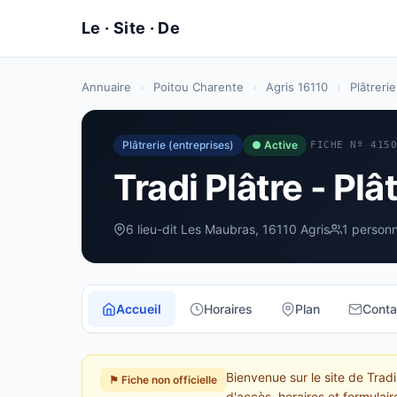
Annuaire
›
Poitou Charente
›
Agris 16110
›
Plâtreri
Plâtrerie (entreprises)
● Active
FICHE Nº 415
Tradi Plâtre - Plâ
6 lieu-dit Les Maubras, 16110 Agris
1 personn
Accueil
Horaires
Plan
Conta
Bienvenue sur le site de Tradi
⚑ Fiche non officielle
d'accès, horaires et formulair