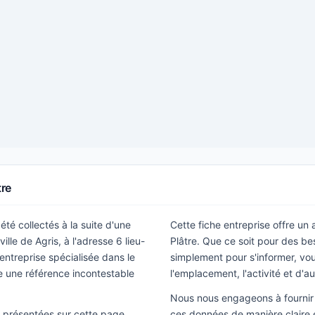
tre
été collectés à la suite d'une
Cette fiche entreprise offre un
lle de Agris, à l'adresse 6 lieu-
Plâtre. Que ce soit pour des b
entreprise spécialisée dans le
simplement pour s'informer, vous
e une référence incontestable
l'emplacement, l'activité et d'a
Nous nous engageons à fournir 
ns présentées sur cette page
ces données de manière claire e