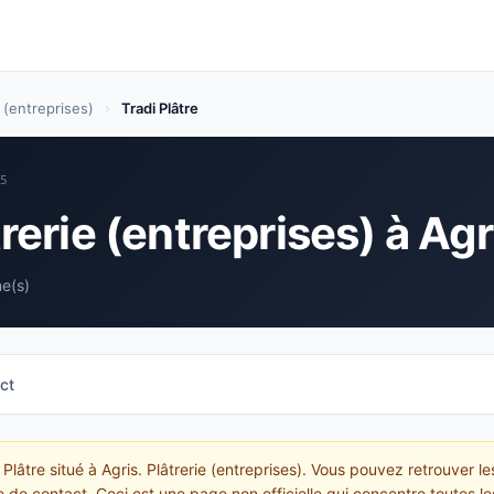
e (entreprises)
›
Tradi Plâtre
05
trerie (entreprises) à Agr
e(s)
ct
 Plâtre situé à Agris. Plâtrerie (entreprises). Vous pouvez retrouver l
e de contact. Ceci est une page non officielle qui concentre toutes les