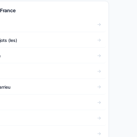
 France
ots (les)
e
rrieu