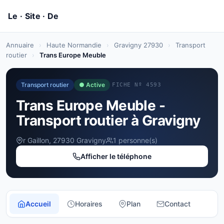
Annuaire
›
Haute Normandie
›
Gravigny 27930
›
Transport
routier
›
Trans Europe Meuble
Transport routier
● Active
FICHE Nº 4593
Trans Europe Meuble -
Transport routier à Gravigny
r Gaillon, 27930 Gravigny
1 personne(s)
Afficher le téléphone
Accueil
Horaires
Plan
Contact