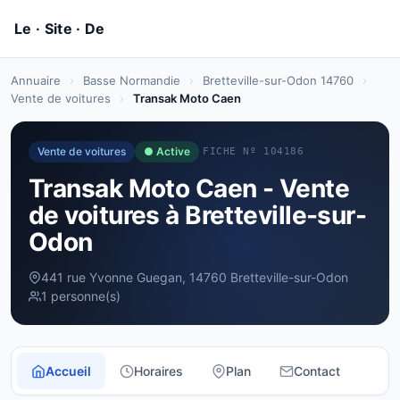
Annuaire
›
Basse Normandie
›
Bretteville-sur-Odon 14760
›
Vente de voitures
›
Transak Moto Caen
Vente de voitures
● Active
FICHE Nº 104186
Transak Moto Caen - Vente
de voitures à Bretteville-sur-
Odon
441 rue Yvonne Guegan, 14760 Bretteville-sur-Odon
1 personne(s)
Accueil
Horaires
Plan
Contact